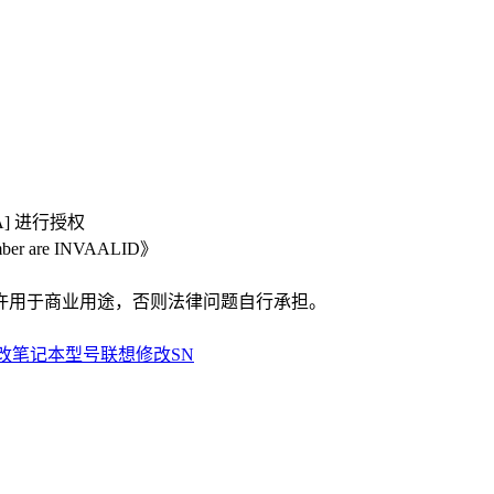
A] 进行授权
er are INVAALID》
许用于商业用途，否则法律问题自行承担。
改笔记本型号
联想修改SN