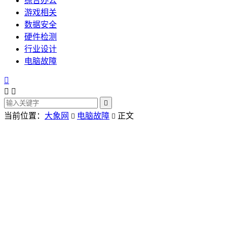
综合办公
游戏相关
数据安全
硬件检测
行业设计
电脑故障




当前位置：
大象网
电脑故障
正文

