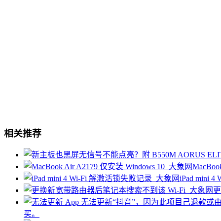
相关推荐
MacBoo
iPad min
更
买。