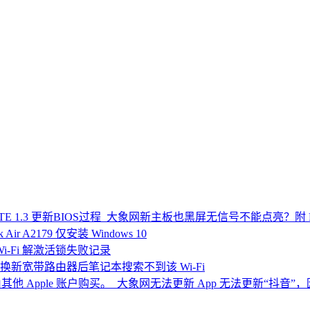
新主板也黑屏无信号不能点亮？附 B550M
k Air A2179 仅安装 Windows 10
i 4 Wi-Fi 解激活锁失败记录
换新宽带路由器后笔记本搜索不到该 Wi-Fi
无法更新 App 无法更新“抖音”，