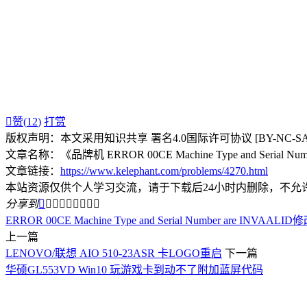

赞(
12
)
打赏
版权声明：本文采用知识共享 署名4.0国际许可协议 [BY-NC-S
文章名称：《品牌机 ERROR 00CE Machine Type and Serial Numb
文章链接：
https://www.kelephant.com/problems/4270.html
本站资源仅供个人学习交流，请于下载后24小时内删除，不允
分享到









ERROR 00CE Machine Type and Serial Number are INVAALID
修
上一篇
LENOVO/联想 AIO 510-23ASR 卡LOGO重启
下一篇
华硕GL553VD Win10 玩游戏卡到动不了附加蓝屏代码