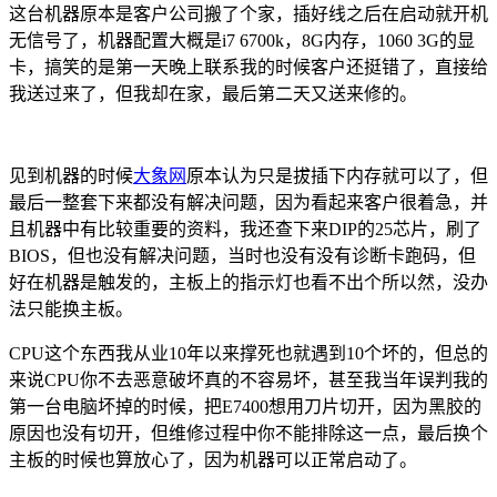
这台机器原本是客户公司搬了个家，插好线之后在启动就开机
无信号了，机器配置大概是i7 6700k，8G内存，1060 3G的显
卡，搞笑的是第一天晚上联系我的时候客户还挺错了，直接给
我送过来了，但我却在家，最后第二天又送来修的。
见到机器的时候
大象网
原本认为只是拔插下内存就可以了，但
最后一整套下来都没有解决问题，因为看起来客户很着急，并
且机器中有比较重要的资料，我还查下来DIP的25芯片，刷了
BIOS，但也没有解决问题，当时也没有没有诊断卡跑码，但
好在机器是触发的，主板上的指示灯也看不出个所以然，没办
法只能换主板。
CPU这个东西我从业10年以来撑死也就遇到10个坏的，但总的
来说CPU你不去恶意破坏真的不容易坏，甚至我当年误判我的
第一台电脑坏掉的时候，把E7400想用刀片切开，因为黑胶的
原因也没有切开，但维修过程中你不能排除这一点，最后换个
主板的时候也算放心了，因为机器可以正常启动了。