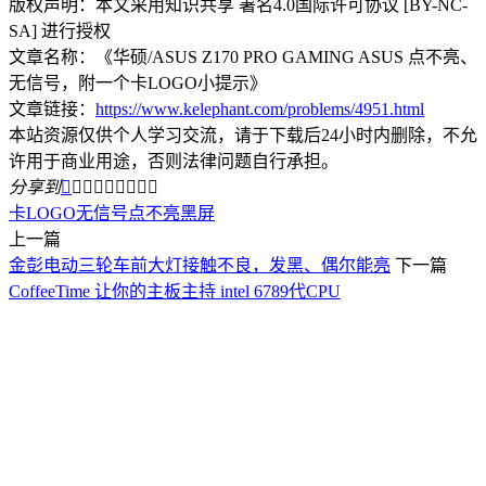
版权声明：本文采用知识共享 署名4.0国际许可协议 [BY-NC-
SA] 进行授权
文章名称：《华硕/ASUS Z170 PRO GAMING ASUS 点不亮、
无信号，附一个卡LOGO小提示》
文章链接：
https://www.kelephant.com/problems/4951.html
本站资源仅供个人学习交流，请于下载后24小时内删除，不允
许用于商业用途，否则法律问题自行承担。
分享到









卡LOGO
无信号
点不亮
黑屏
上一篇
金彭电动三轮车前大灯接触不良，发黑、偶尔能亮
下一篇
CoffeeTime 让你的主板主持 intel 6789代CPU