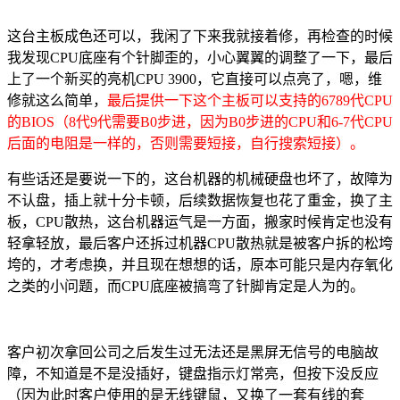
这台主板成色还可以，我闲了下来我就接着修，再检查的时候
我发现CPU底座有个针脚歪的，小心翼翼的调整了一下，最后
上了一个新买的亮机CPU 3900，它直接可以点亮了，嗯，维
修就这么简单，
最后提供一下这个主板可以支持的6789代CPU
的BIOS（8代9代需要B0步进，因为B0步进的CPU和6-7代CPU
后面的电阻是一样的，否则需要短接，自行搜索短接）。
有些话还是要说一下的，这台机器的机械硬盘也坏了，故障为
不认盘，插上就十分卡顿，后续数据恢复也花了重金，换了主
板，CPU散热，这台机器运气是一方面，搬家时候肯定也没有
轻拿轻放，最后客户还拆过机器CPU散热就是被客户拆的松垮
垮的，才考虑换，并且现在想想的话，原本可能只是内存氧化
之类的小问题，而CPU底座被搞弯了针脚肯定是人为的。
客户初次拿回公司之后发生过无法还是黑屏无信号的电脑故
障，不知道是不是没插好，键盘指示灯常亮，但按下没反应
（因为此时客户使用的是无线键鼠，又换了一套有线的套