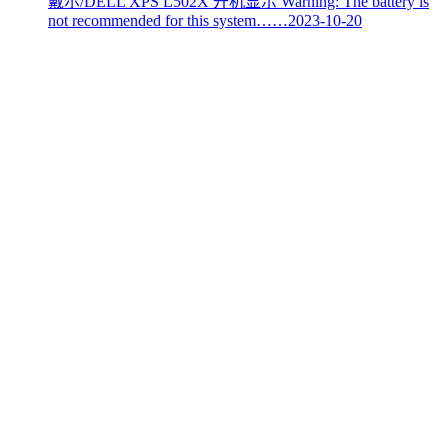
戴尔/DELL XPS L502X 开机显示 Warning: The battery is
not recommended for this system……
2023-10-20