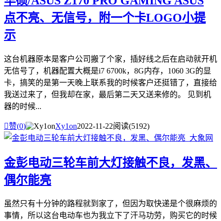
华硕/ASUS Z170 PRO GAMING ASUS
点不亮、无信号，附一个卡LOGO小提
示
这台机器原本是客户公司搬了个家，插好线之后在启动就开机
无信号了，机器配置大概是i7 6700k，8G内存，1060 3G的显
卡，搞笑的是第一天晚上联系我的时候客户还挺错了，直接给
我送过来了，但我却在家，最后第二天又送来修的。 见到机
器的时候...

赞(
0
)
Xy1on
2022-11-22
阅读(5192)
金彭电动三轮车前大灯接触不良，发黑、
偶尔能亮
虽然只有十分钟的路程就到家了，但因为取快递是个很麻烦的
事情，所以这台电动车也为我立下了汗马功劳，购买它的时候