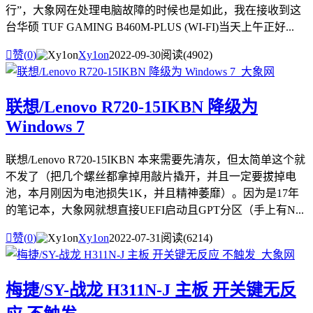
行”，大象网在处理电脑故障的时候也是如此，我在接收到这
台华硕 TUF GAMING B460M-PLUS (WI-FI)当天上午正好...

赞(
0
)
Xy1on
2022-09-30
阅读(4902)
联想/Lenovo R720-15IKBN 降级为
Windows 7
联想/Lenovo R720-15IKBN 本来需要先清灰，但太简单这个就
不发了（把几个螺丝都拿掉用敲片撬开，并且一定要拔掉电
池，本月刚因为电池损失1K，并且精神萎靡）。因为是17年
的笔记本，大象网就想直接UEFI启动且GPT分区（手上有N...

赞(
0
)
Xy1on
2022-07-31
阅读(6214)
梅捷/SY-战龙 H311N-J 主板 开关键无反