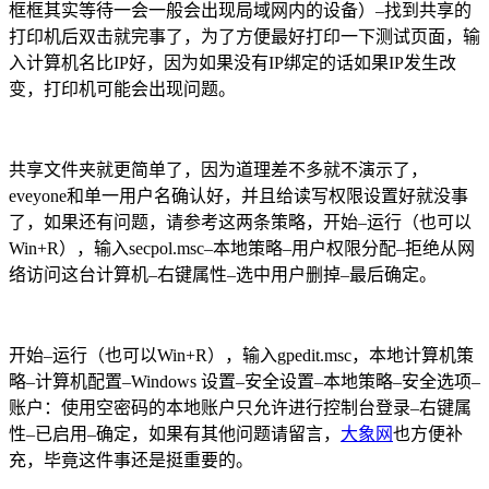
框框其实等待一会一般会出现局域网内的设备）–找到共享的
打印机后双击就完事了，为了方便最好打印一下测试页面，输
入计算机名比IP好，因为如果没有IP绑定的话如果IP发生改
变，打印机可能会出现问题。
共享文件夹就更简单了，因为道理差不多就不演示了，
eveyone和单一用户名确认好，并且给读写权限设置好就没事
了，如果还有问题，请参考这两条策略，开始–运行（也可以
Win+R），输入secpol.msc–本地策略–用户权限分配–拒绝从网
络访问这台计算机–右键属性–选中用户删掉–最后确定。
开始–运行（也可以Win+R），输入gpedit.msc，本地计算机策
略–计算机配置–Windows 设置–安全设置–本地策略–安全选项–
账户：使用空密码的本地账户只允许进行控制台登录–右键属
性–已启用–确定，如果有其他问题请留言，
大象网
也方便补
充，毕竟这件事还是挺重要的。