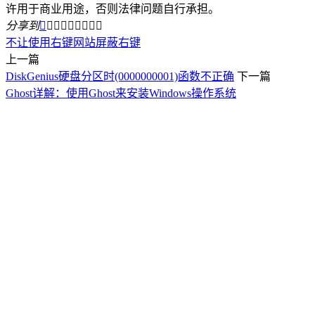
许用于商业用途，否则法律问题自行承担。
分享到









不让使用右键
网站屏蔽右键
上一篇
DiskGenius硬盘分区时(0000000001)函数不正确
下一篇
Ghost详解：使用Ghost来安装Windows操作系统