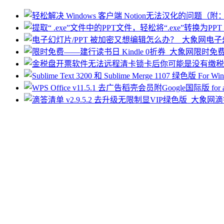
电子
限时免费—
滴