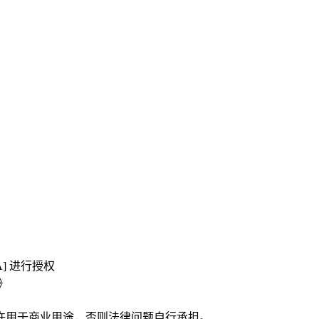
A] 进行授权
版》
许用于商业用途，否则法律问题自行承担。