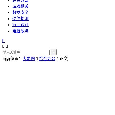
综合办公
游戏相关
数据安全
硬件检测
行业设计
电脑故障




当前位置：
大象网
综合办公
正文

