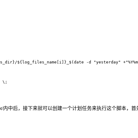
s_dir}/${log_files_name[i]}_$(date -d "yesterday" +"%Y%m
 \;

脚本放在/root/内中后，接下来就可以创建一个计划任务来执行这个