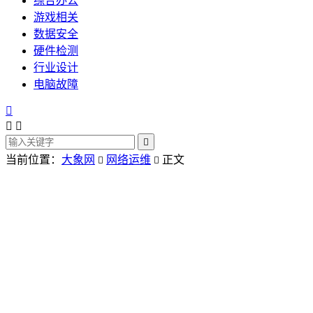
综合办公
游戏相关
数据安全
硬件检测
行业设计
电脑故障




当前位置：
大象网
网络运维
正文

