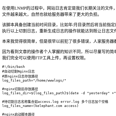
在使用LNMP的过程中，网站日志肯定是我们长期关注的文
文件越来越大，自然也就给服务器带来了更大的负担。
该脚本具备创建当前时间目录，比如年/月目录然后将当前指定的
执行以上切割日志，重新生成日志的操作就能达到既让日志文
本来我觉得很简单，但是很早以前犯了很多错误，人家服务器
因为看到文章的操作者个人掌握的知识不同，所以尽量写的简
我们完全可以使用FTP工具上传，再设置权限。
#!/bin/bash

#自动切割Nginx日志

#原nginx日志存放路径

log_files_path="/home/wwwlogs/"

#nginx切割后存放路径

log_files_dir=${log_files_path}$(date -d "yesterday" +"
#待切割日志名称集合如access.log error.log 多个日志加个空格

log_files_name=(kelephant.com access)

#nginx启动脚本路径
