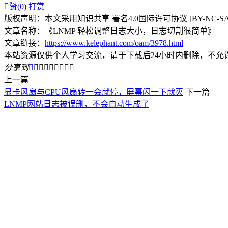

赞(
0
)
打赏
版权声明：本文采用知识共享 署名4.0国际许可协议 [BY-NC-S
文章名称：《LNMP 轻松调整日志大小，日志切割很简单》
文章链接：
https://www.kelephant.com/oam/3978.html
本站资源仅供个人学习交流，请于下载后24小时内删除，不允
分享到









上一篇
显卡风扇与CPU风扇转一会就停，屏幕闪一下就灭
下一篇
LNMP网站日志被误删，不会自动生成了