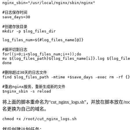
nginx_sbin="/usr/local/nginx/sbin/nginx"

#日志保存时间

save_days=30

#创建存放目录

mkdir -p $log_files_dir

log_files_num=${#log_files_name[@]}

#循环切割日志

for((i=0;i<$log_files_num;i++));do

mv ${log_files_path}${log_files_name[i]}.log ${log_file
done

#删除超过30天的日志文件

find $log_files_path -mtime +$save_days -exec rm -rf {}
#重启nginx服务，重新生成新的文件

$nginx_sbin -s reload
将上面的脚本重命名为“cut_nginx_logs.sh”，并放在
名更换为自己的域名。
chmod +x /root/cut_nginx_logs.sh
然后创建计划任务：