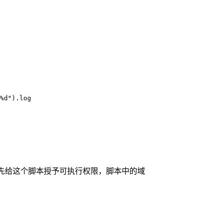
%d").log

脚本，首先给这个脚本授予可执行权限，脚本中的域