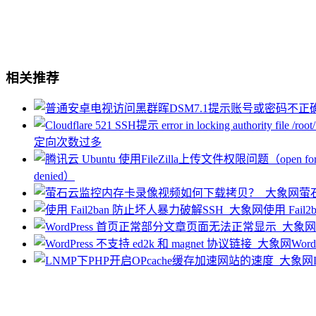
相关推荐
定向次数过多
denied）
萤
使用 Fai
Wor