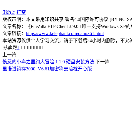

赞(
2
)
打赏
版权声明：本文采用知识共享 署名4.0国际许可协议 [BY-NC-S
文章名称：《FileZilla FTP Client 3.9.0.1唯一支持Windows X
文章链接：
https://www.kelephant.com/oam/361.html
本站资源仅供个人学习交流，请于下载后24小时内删除，不允
分享到









上一篇
愤怒的小鸟之里约大冒险.1.1.0.硬盘安装方法
下一篇
里诺进销存3000_V6.61加密狗去暗桩开心版