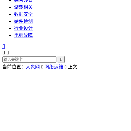
综合办公
游戏相关
数据安全
硬件检测
行业设计
电脑故障




当前位置：
大象网
网络运维
正文

