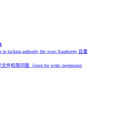
确
n locking authority file /root/.Xauthority 且重
文件权限问题（open for write: permission