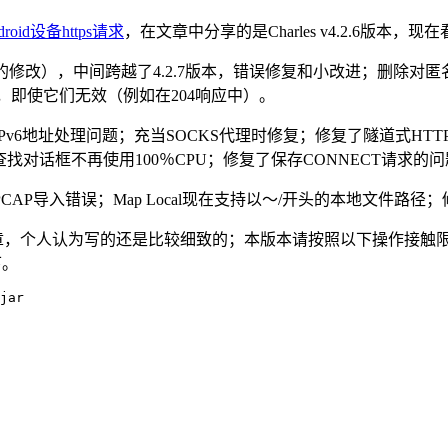
roid设备https请求
，在文章中分享的是Charles v4.2.6版
改），中间跨越了4.2.7版本，错误修复和小改进；删除对匿名
体，即使它们无效（例如在204响应中）。
v6地址处理问题；充当SOCKS代理时修复；修复了隧道式HT
找对话框不再使用100％CPU；修复了保存CONNECT请求的
错误；Map Local现在支持以〜/开头的本地文件路径；修复Map
个人认为写的还是比较细致的；本版本请按照以下操作接触限制，官网安
下。
jar
