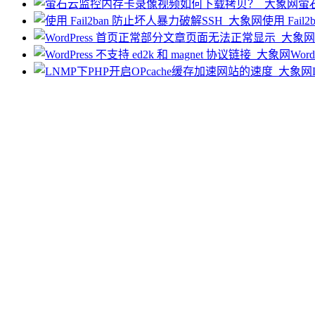
萤
使用 Fai
Wor