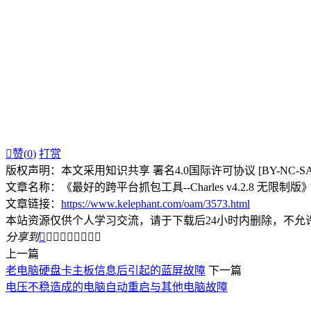

赞(
0
)
打赏
版权声明：本文采用知识共享 署名4.0国际许可协议 [BY-NC-S
文章名称：《最好的跨平台抓包工具--Charles v4.2.8 无限制版
文章链接：
https://www.kelephant.com/oam/3573.html
本站资源仅供个人学习交流，请于下载后24小时内删除，不允
分享到









上一篇
老电脑硬盘卡主板信息后引起的蓝屏故障
下一篇
电压不稳造成的电脑自动重启与其他电脑故障