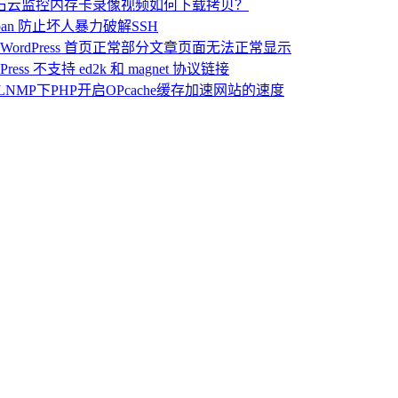
石云监控内存卡录像视频如何下载拷贝？
l2ban 防止坏人暴力破解SSH
WordPress 首页正常部分文章页面无法正常显示
dPress 不支持 ed2k 和 magnet 协议链接
LNMP下PHP开启OPcache缓存加速网站的速度