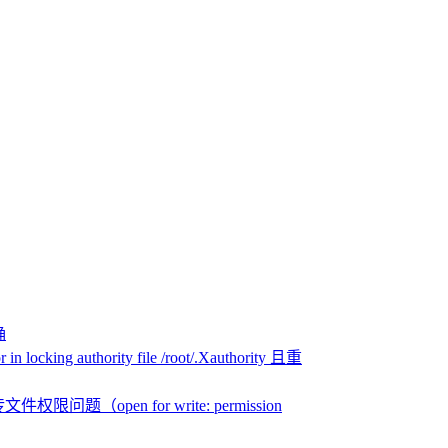
确
n locking authority file /root/.Xauthority 且重
文件权限问题（open for write: permission