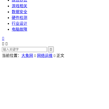
综合办公
游戏相关
数据安全
硬件检测
行业设计
电脑故障




当前位置：
大象网
网络运维
正文

