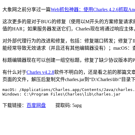
大象网之前分享过一篇
Web抓包神器：使用Charles 4.2.6抓取And
这次更多的是对于BUG的修复（使用以M开头的方案修复请求的修
值的HAR；如果服务器发送它们，Charles现在将通过响应主
对外部代理行为的改进和修复，包括：修复端口转发；修复了IP
能经常导致无效请求（并且还有其他编辑器没有）；macOS：查
标题编辑器现在可以创建一组空标题，修复了缺少协议版本的PCAP导入
有什么对于
Charles v4.2.8
软件不明白的，还是看之前的那篇文章，
页面的文件，解压后复制文件charles.jar到“D:\Charles\lib\”目录
macOS: /Applications/Charles.app/Contents/Java/charles.
Windows: C:\Program Files\Charles\lib\charles.jar
下载链接：
百度网盘
提取码: 5apg