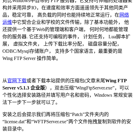
对比Windows中自带的 FTP 服务器，它支持可伸缩的处理器架
构并采用异步IO，在速度和效率方面遥遥领先于其他同类产
品，稳定可靠， 高负载的同时也能持续地正常运行，在
网络
运维
中它契合企业和学校的文件传输，除了基本功能外， 他
还提供一个基于Web的管理端和客户端， 何时何地都能管理
你的服务器. 它还支持可编程的事件， 计划任务， Lua脚本扩
展， 虚拟文件夹， 上传下载比率分配， 磁盘容量分配，
ODBC/Mysql存储账户， 支持多个国家语言，最重要的是
Wing FTP Server 操作简单。
从
官网下载
或者下载本站提供的压缩包(文章末尾
Wing FTP
Server v5.1.3 企业版
），双击压缩”WingFtpServer.exe”，可以
个性化选择安装路径并填写用户名和密码，Windows 常规安装
法下一步下一步就可以了。
安装之后会提示我们再将压缩包“Patch”文件夹内的
“license.dat”和“WFTPServer.exe”两个文件拖拽复制到软件的安
装目录中。