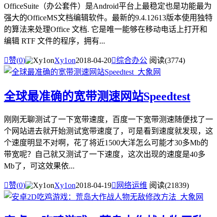
OfficeSuite（办公套件）是Android平台上最稳定也是功能最为
强大的OfficeMS文档编辑软件。最新的9.4.12613版本使用独特
的算法来处理Office 文档. 它是唯一能够在移动电话上打开和
编辑 RTF 文件的程序，拥有...

赞(
0
)
Xy1on
2018-04-20

综合办公
阅读(3774)
全球最准确的宽带测速网站Speedtest
刚刚无聊测试了一下宽带速度，百度一下宽带测速随便找了一
个网站进去就开始测试宽带速度了，可是看到速度就发现，这
个速度明显不对啊，花了将近1500大洋怎么可能才30多Mb的
带宽呢？自己就又测试了一下速度，这次出现的速度是40多
Mb了，可这效果依...

赞(
0
)
Xy1on
2018-04-19

网络运维
阅读(21839)