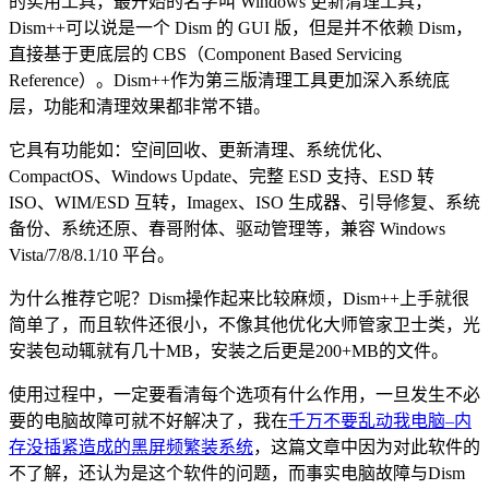
的实用工具，最开始的名字叫 Windows 更新清理工具，
Dism++可以说是一个 Dism 的 GUI 版，但是并不依赖 Dism，
直接基于更底层的 CBS（Component Based Servicing
Reference）。Dism++作为第三版清理工具更加深入系统底
层，功能和清理效果都非常不错。
它具有功能如：空间回收、更新清理、系统优化、
CompactOS、Windows Update、完整 ESD 支持、ESD 转
ISO、WIM/ESD 互转，Imagex、ISO 生成器、引导修复、系统
备份、系统还原、春哥附体、驱动管理等，兼容 Windows
Vista/7/8/8.1/10 平台。
为什么推荐它呢？Dism操作起来比较麻烦，Dism++上手就很
简单了，而且软件还很小，不像其他优化大师管家卫士类，光
安装包动辄就有几十MB，安装之后更是200+MB的文件。
使用过程中，一定要看清每个选项有什么作用，一旦发生不必
要的电脑故障可就不好解决了，我在
千万不要乱动我电脑–内
存没插紧造成的黑屏频繁装系统
，这篇文章中因为对此软件的
不了解，还认为是这个软件的问题，而事实电脑故障与Dism