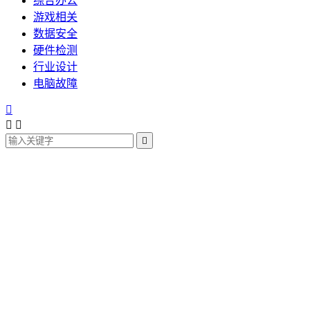
综合办公
游戏相关
数据安全
硬件检测
行业设计
电脑故障



