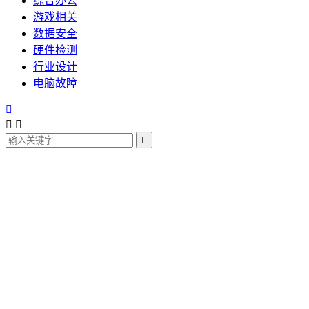
综合办公
游戏相关
数据安全
硬件检测
行业设计
电脑故障



