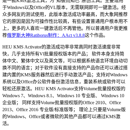
是一款KMS激活工具，为“知彼而知己”原创工具。主要适用
于Windows以及Office的VL版本，无需联网即可一键激活。经
众多网友的测试使用，此版本激活成功率最高，而大象网推荐
它的原因是因为可操作性比较高，有些设置普通用户根本用不
上，更多的人喜欢一键激活后不再管他。所以普通用户我更推
荐
俄罗斯大神Ratiborus制作：AAct v3.8.8
这个作品。
HEU KMS Activator的激活成功率非常高同时激活速度非常
快，几乎支持所有Vl批量授权版本的产品； 软件本身支持简
体中文、繁体中文以及英文等，可以根据系统语言环境自动切
换不同的语言；对于软件没有直接支持的产品你还可以通过搭
建内置的KMS服务器然后进行手动激活产品；支持对Windows
系统以及Office办公软件备份激活信息，重装系统或软件可以
轻松还原激活。HEU KMS Activator支持Volume批量授权版的
Windows 7、Windows 8.1、Windows 10 专业版、 Windows 10
企业版； 同样支持Volume批量授权版的Office 2010、Office
2013、Office 2016 专业版/标准版等； 理论上只要是Volume版
的Windows、Office或者微软的其他产品都可以通过KMS激
活。