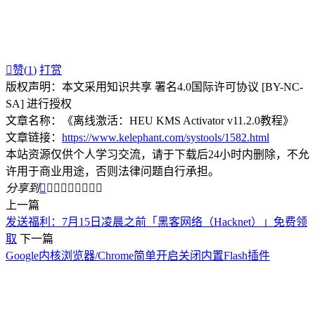

赞(
1
)
打赏
版权声明：本文采用知识共享 署名4.0国际许可协议 [BY-NC-
SA] 进行授权
文章名称：《离线激活：HEU KMS Activator v11.2.0教程》
文章链接：
https://www.kelephant.com/systools/1582.html
本站资源仅供个人学习交流，请于下载后24小时内删除，不允
许用于商业用途，否则法律问题自行承担。
分享到









上一篇
发送福利：7月15日凌晨之前「黑客网络（Hacknet）」免费领
取
下一篇
Google内核浏览器/Chrome简单开启关闭内置Flash插件