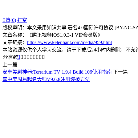

赞(
0
)
打赏
版权声明：本文采用知识共享 署名4.0国际许可协议 [BY-NC-S
文章名称：《腾讯视频IOS1.0.3-1 VIP会员版》
文章链接：
https://www.kelephant.com/media/959.html
本站资源仅供个人学习交流，请于下载后24小时内删除，不允
分享到









上一篇
安卓美剧神器:Terrarium TV 1.9.4 Build 106使用指南
下一篇
掌中宝周易起名大师V9.6.8注册爆破方法