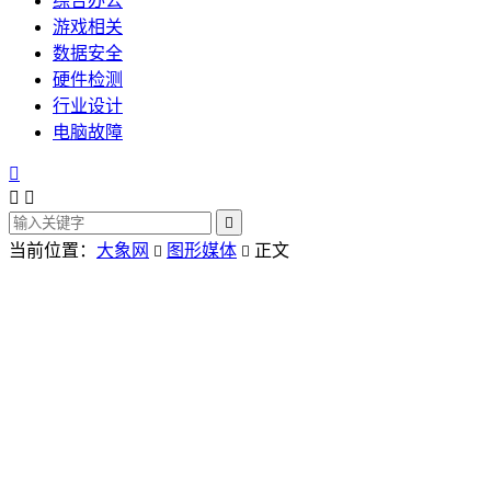
综合办公
游戏相关
数据安全
硬件检测
行业设计
电脑故障




当前位置：
大象网
图形媒体
正文

