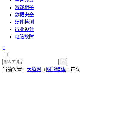
综合办公
游戏相关
数据安全
硬件检测
行业设计
电脑故障




当前位置：
大象网
图形媒体
正文

