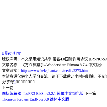

赞(
0
)
打赏
版权声明：本文采用知识共享 署名4.0国际许可协议 [BY-NC-S
文章名称：《万兴神剪手--Wondershare Filmora 8.7.4 中文版》
文章链接：
https://www.kelephant.com/media/2273.html
本站资源仅供个人学习交流，请于下载后24小时内删除，不允
分享到









上一篇
图标编辑器--IcoFX3 BizSit v3.2.1 简体中文绿色版
下一篇
Thomson Reuters EndNote X9 简体中文版