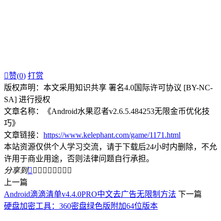

赞(
0
)
打赏
版权声明：本文采用知识共享 署名4.0国际许可协议 [BY-NC-
SA] 进行授权
文章名称：《Android水果忍者v2.6.5.484253无限金币优化技
巧》
文章链接：
https://www.kelephant.com/game/1171.html
本站资源仅供个人学习交流，请于下载后24小时内删除，不允
许用于商业用途，否则法律问题自行承担。
分享到









上一篇
Android滴滴清单v4.4.0PRO中文去广告无限制方法
下一篇
硬盘加密工具：360密盘绿色版附加64位版本