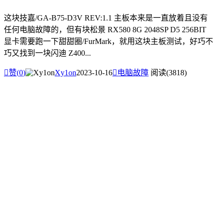
这块技嘉/GA-B75-D3V REV:1.1 主板本来是一直放着且没有
任何电脑故障的，但有块松景 RX580 8G 2048SP D5 256BIT
显卡需要跑一下甜甜圈/FurMark，就用这块主板测试，好巧不
巧又找到一块闪迪 Z400...

赞(
0
)
Xy1on
2023-10-16

电脑故障
阅读(3818)