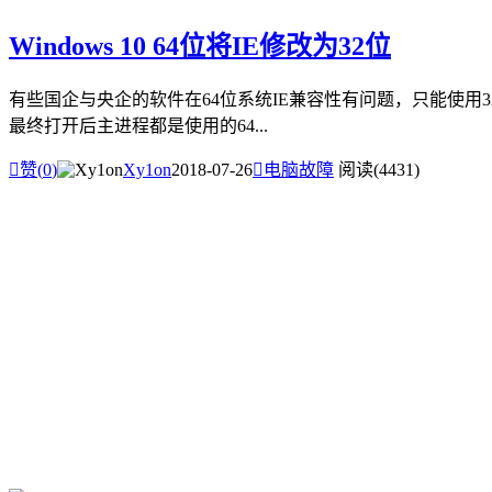
Windows 10 64位将IE修改为32位
有些国企与央企的软件在64位系统IE兼容性有问题，只能使用32位系统IE才能
最终打开后主进程都是使用的64...

赞(
0
)
Xy1on
2018-07-26

电脑故障
阅读(4431)