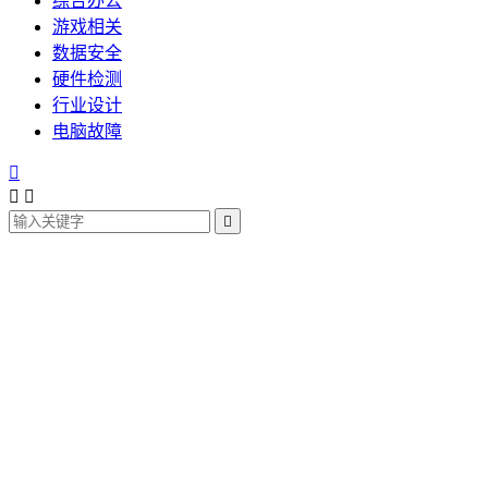
综合办公
游戏相关
数据安全
硬件检测
行业设计
电脑故障



