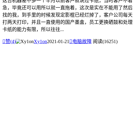
这台机器差不多一个半月以前客户就说过卡纸，当时客户不着
急，毕竟还可以用所以就一直拖着，这次是实在不能用了然后
找的我，到手里的时候发现定影棍已经烂掉了，客户公司每天
打两天打印，并且一直使用的国产墨盒，员工更换硒鼓和处理
卡纸的能力有限，所以往往...

赞(
4
)
Xy1on
2021-01-21

电脑故障
阅读(16251)