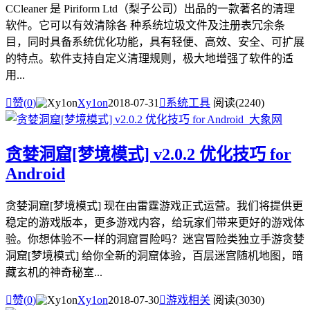
CCleaner 是 Piriform Ltd（梨子公司）出品的一款著名的清理
软件。它可以有效清除各 种系统垃圾文件及注册表冗余条
目，同时具备系统优化功能，具有轻便、高效、安全、可扩展
的特点。软件支持自定义清理规则，极大地增强了软件的适
用...

赞(
0
)
Xy1on
2018-07-31

系统工具
阅读(2240)
贪婪洞窟[梦境模式] v2.0.2 优化技巧 for
Android
贪婪洞窟[梦境模式] 现在由雷霆游戏正式运营。我们将提供更
稳定的游戏版本，更多游戏内容，给玩家们带来更好的游戏体
验。你想体验不一样的洞窟冒险吗？迷宫冒险类独立手游贪婪
洞窟[梦境模式] 给你全新的洞窟体验，百层迷宫随机地图，暗
藏玄机的神奇秘室...

赞(
0
)
Xy1on
2018-07-30

游戏相关
阅读(3030)