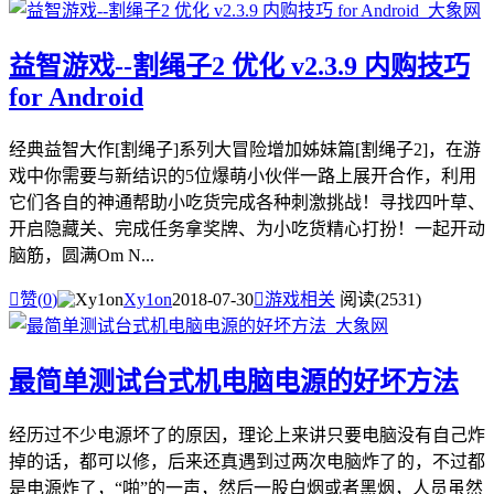
益智游戏--割绳子2 优化 v2.3.9 内购技巧
for Android
经典益智大作[割绳子]系列大冒险增加姊妹篇[割绳子2]，在游
戏中你需要与新结识的5位爆萌小伙伴一路上展开合作，利用
它们各自的神通帮助小吃货完成各种刺激挑战！寻找四叶草、
开启隐藏关、完成任务拿奖牌、为小吃货精心打扮！一起开动
脑筋，圆满Om N...

赞(
0
)
Xy1on
2018-07-30

游戏相关
阅读(2531)
最简单测试台式机电脑电源的好坏方法
经历过不少电源坏了的原因，理论上来讲只要电脑没有自己炸
掉的话，都可以修，后来还真遇到过两次电脑炸了的，不过都
是电源炸了，“啪”的一声，然后一股白烟或者黑烟，人员虽然