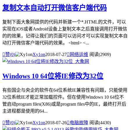
复制文本自动打开微信客户端代码
复制下面大象网提供的代码并新建一个*.HTML的文件，可以
实现在iOS或者Android设备上复制文本之后直接调用打开微信
的的效果，记得让我们的页面可以访问才可以实现复制文本自
动打开微信客户端代码的效果。 <html> <...

赞(
0
)
Xy1on
2018-07-27

网络运维
阅读(2909)
Windows 10 64位将IE修改为32位
有些国企与央企的软件在64位系统IE兼容性有问题，只能使用
32位系统IE才能正常加载控件。但在使用Windows 10 64位不
管启动program files(X86)或是program files中的IE，最终打开后
主进程都是使用的64...

赞(
0
)
Xy1on
2018-07-26

电脑故障
阅读(4430)